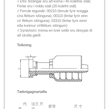
√ Efni: festingar eru að koma í 45 kolefnis stáli;
Ferlar eru í mildu stáli (20 kolefni stál)
√ Ferrule tegundir: 00210 (ferrule fyrir tveggja
víra fléttum slönguna); 00110 (ferlar fyrir einn
vír fléttum slönguna); 03310 (ferlar fyrir einni
eða tveimur vírfléttum slöngum)
√ Sýnishorn: minna en tveir settir eru ókeypis til
að skoða gæði
Teikning
Tæknigagnartafla
代
法兰 尺
胶管
尺 寸
号
寸