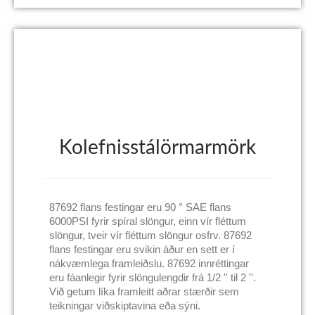
Kolefnisstálörmarmörk
87692 flans festingar eru 90 ° SAE flans
6000PSI fyrir spíral slöngur, einn vír fléttum
slöngur, tveir vír fléttum slöngur osfrv. 87692
flans festingar eru svikin áður en sett er í
nákvæmlega framleiðslu. 87692 innréttingar
eru fáanlegir fyrir slöngulengdir frá 1/2 '' til 2 ''.
Við getum líka framleitt aðrar stærðir sem
teikningar viðskiptavina eða sýni.