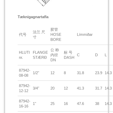
Tæknigagnartafla
胶管
法兰 尺
代号
HOSE
Límmiðar
寸
BORE
公 称
HLUTI
FLANGE
标 号
内径
C
D
L
nr.
STÆRÐ
DASH
DN
87942-
1/2"
12
8
31.8
23.9
14.3
08-08
87942-
3/4"
20
12
41.3
31.7
14.3
12-12
87942-
1"
25
16
47.6
38
14.3
16-16