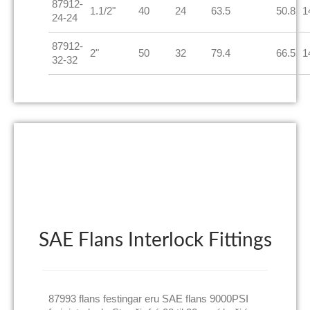
87912-
1.1/2"
40
24
63.5
50.8
1
24-24
87912-
2"
50
32
79.4
66.5
1
32-32
SAE Flans Interlock Fittings
87993 flans festingar eru SAE flans 9000PSI