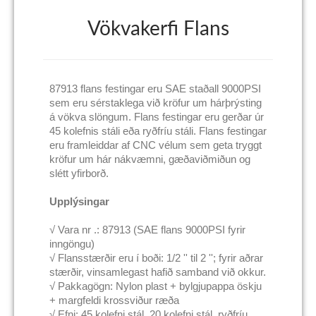
Vökvakerfi Flans
87913 flans festingar eru SAE staðall 9000PSI
sem eru sérstaklega við kröfur um hárþrýsting
á vökva slöngum. Flans festingar eru gerðar úr
45 kolefnis stáli eða ryðfríu stáli. Flans festingar
eru framleiddar af CNC vélum sem geta tryggt
kröfur um hár nákvæmni, gæðaviðmiðun og
slétt yfirborð.
Upplýsingar
√ Vara nr .: 87913 (SAE flans 9000PSI fyrir
inngöngu)
√ Flansstærðir eru í boði: 1/2 '' til 2 ''; fyrir aðrar
stærðir, vinsamlegast hafið samband við okkur.
√ Pakkagögn: Nylon plast + bylgjupappa öskju
+ margfeldi krossviður ræða
√ Efni: 45 kolefni stál, 20 kolefni stál, ryðfríu