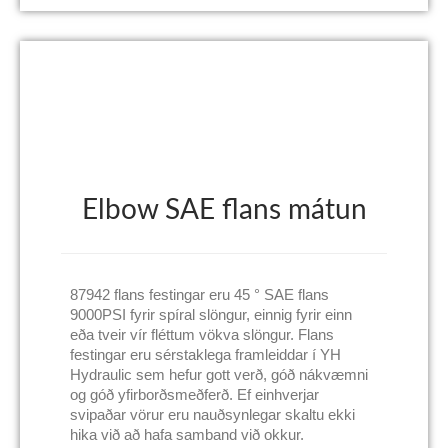
Elbow SAE flans mátun
87942 flans festingar eru 45 ° SAE flans
9000PSI fyrir spíral slöngur, einnig fyrir einn
eða tveir vír fléttum vökva slöngur. Flans
festingar eru sérstaklega framleiddar í YH
Hydraulic sem hefur gott verð, góð nákvæmni
og góð yfirborðsmeðferð. Ef einhverjar
svipaðar vörur eru nauðsynlegar skaltu ekki
hika við að hafa samband við okkur.