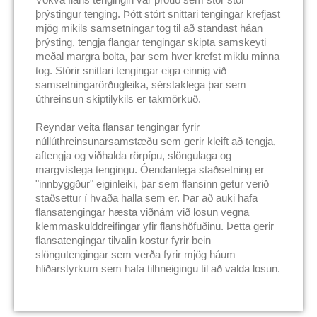
þrýstingur tenging. Þótt stórt snittari tengingar krefjast
mjög mikils samsetningar tog til að standast háan
þrýsting, tengja flangar tengingar skipta samskeyti
meðal margra bolta, þar sem hver krefst miklu minna
tog. Stórir snittari tengingar eiga einnig við
samsetningarörðugleika, sérstaklega þar sem
úthreinsun skiptilykils er takmörkuð.
Reyndar veita flansar tengingar fyrir
núllúthreinsunarsamstæðu sem gerir kleift að tengja,
aftengja og viðhalda rörpípu, slöngulaga og
margvíslega tengingu. Óendanlega staðsetning er
"innbyggður" eiginleiki, þar sem flansinn getur verið
staðsettur í hvaða halla sem er. Þar að auki hafa
flansatengingar hæsta viðnám við losun vegna
klemmaskulddreifingar yfir flanshöfuðinu. Þetta gerir
flansatengingar tilvalin kostur fyrir bein
slöngutengingar sem verða fyrir mjög háum
hliðarstyrkum sem hafa tilhneigingu til að valda losun.