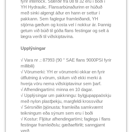
fyrir interlock. Stærðir frá 08 til 32 eru í boði í
YH Hydraulic. Flansarbúnaðurinn er húðuð
með sinki algengt áður en hann er settur í
pakkann. Sem faglegur framleiðandi, YH
stjórna gæðum og kosta vel í nokkur ár. Þannig
getum við búið til góða flans festingar og selt á
lægra verði til viðskiptavina.
Upplýsingar
√ Vara nr .: 87993 (90 ° SAE flans 9000PSI fyrir
millibili)
√ Vörumerki: YH er vörumerki okkar en fyrir
útflutning á vörum, skilum við ekki merki á
hverja vöru nema viðskiptavinur sem þarf.
√ Afhendingartími: minna en 10 dagar.
√ Upplýsingar um pakkningu: bylgjupappaöskju
með nylon plastþekju, margfeldi krossviður
√ Sérsniðin þjónusta: framleiða samkvæmt
teikningum eða sýnum sem eru í boði
√ Kostur: Fljótur afhendingartími; faglega í flans
festingar framleiðslu; gæðaeftirlit; sanngjarnt
verð