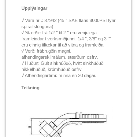
Upplýsingar
√ Vara nr .: 87942 (45 ° SAE flans 9000PSI fyrir
spíral slönguna)
√ Stærðir: frá 1/2 '' til 2 '' eru venjulega
framleiddar í verksmiðjunni. 1/4 ", 3/8" og 3 ""
eru einnig tiltækar til að vitna og framleiða.
√ Verð: frábrugðin magni,
afhendingarskilmálum, stærðum osfrv.
√ Húðun: Gult sinkhúðuð, hvítt sinkhúðuð,
nikkelhúðuð, krómhúðuð osfrv.
√ Afhendingartími: minna en 20 dagar.
Teikning