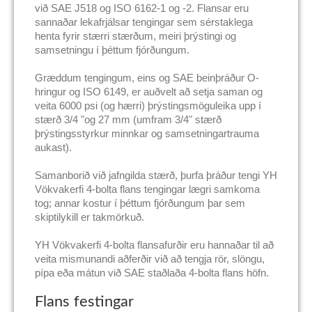
við SAE J518 og ISO 6162-1 og -2. Flansar eru
sannaðar lekafrjálsar tengingar sem sérstaklega
henta fyrir stærri stærðum, meiri þrýstingi og
samsetningu í þéttum fjórðungum.
Græddum tengingum, eins og SAE beinþráður O-
hringur og ISO 6149, er auðvelt að setja saman og
veita 6000 psi (og hærri) þrýstingsmöguleika upp í
stærð 3/4 "og 27 mm (umfram 3/4" stærð
þrýstingsstyrkur minnkar og samsetningartrauma
aukast).
Samanborið við jafngilda stærð, þurfa þráður tengi YH
Vökvakerfi 4-bolta flans tengingar lægri samkoma
tog; annar kostur í þéttum fjórðungum þar sem
skiptilykill er takmörkuð.
YH Vökvakerfi 4-bolta flansafurðir eru hannaðar til að
veita mismunandi aðferðir við að tengja rör, slöngu,
pípa eða mátun við SAE staðlaða 4-bolta flans höfn.
Flans festingar