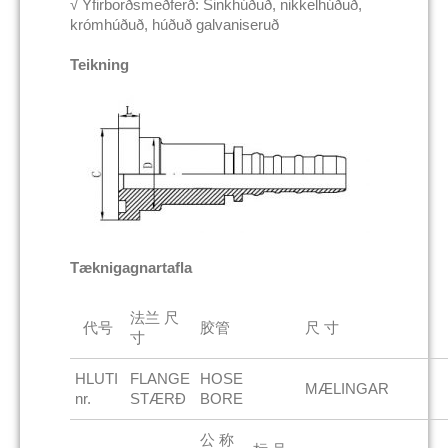
√ Yfirborðsmeðferð: Sinkhúðuð, nikkelhúðuð,
krómhúðuð, húðuð galvaniseruð
Teikning
Tæknigagnartafla
法兰 尺
代号
胶管
尺 寸
寸
HLUTI
FLANGE
HOSE
MÆLINGAR
nr.
STÆRÐ
BORE
公 称