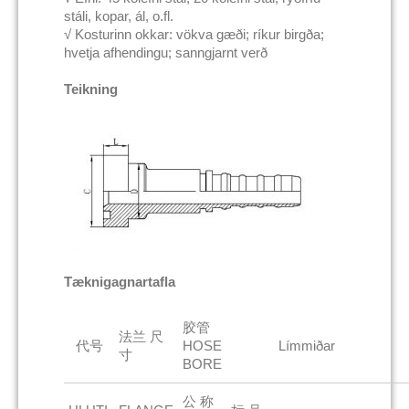
stáli, kopar, ál, o.fl.
√ Kosturinn okkar: vökva gæði; ríkur birgða;
hvetja afhendingu; sanngjarnt verð
Teikning
Tæknigagnartafla
胶管
法兰 尺
代号
HOSE
Límmiðar
寸
BORE
公 称