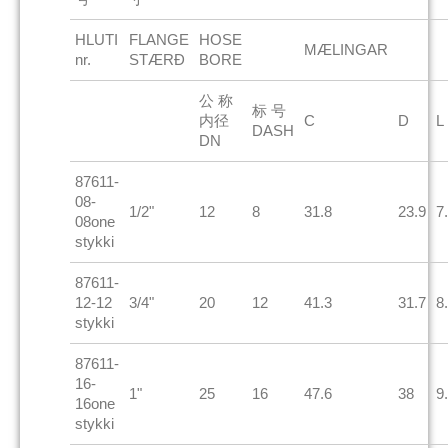
HLUTI
FLANGE
HOSE
MÆLINGAR
nr.
STÆRÐ
BORE
公 称
标 号
内径
C
D
L
DASH
DN
87611-
08-
1/2"
12
8
31.8
23.9
7
08one
stykki
87611-
12-12
3/4"
20
12
41.3
31.7
8
stykki
87611-
16-
1"
25
16
47.6
38
9
16one
stykki