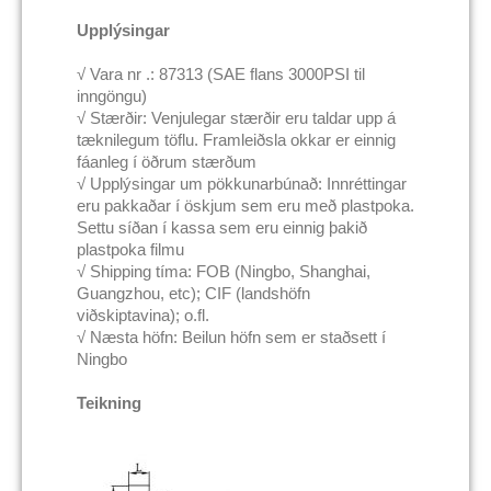
Upplýsingar
√ Vara nr .: 87313 (SAE flans 3000PSI til
inngöngu)
√ Stærðir: Venjulegar stærðir eru taldar upp á
tæknilegum töflu. Framleiðsla okkar er einnig
fáanleg í öðrum stærðum
√ Upplýsingar um pökkunarbúnað: Innréttingar
eru pakkaðar í öskjum sem eru með plastpoka.
Settu síðan í kassa sem eru einnig þakið
plastpoka filmu
√ Shipping tíma: FOB (Ningbo, Shanghai,
Guangzhou, etc); CIF (landshöfn
viðskiptavina); o.fl.
√ Næsta höfn: Beilun höfn sem er staðsett í
Ningbo
Teikning