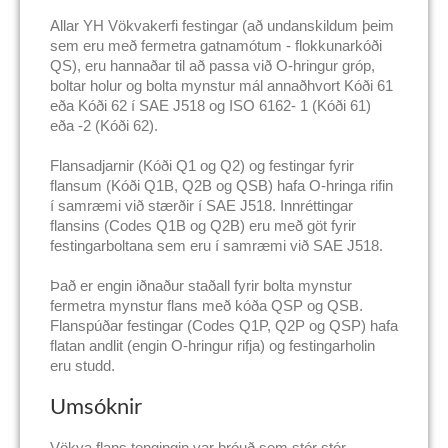
Allar YH Vökvakerfi festingar (að undanskildum þeim
sem eru með fermetra gatnamótum - flokkunarkóði
QS), eru hannaðar til að passa við O-hringur gróp,
boltar holur og bolta mynstur mál annaðhvort Kóði 61
eða Kóði 62 í SAE J518 og ISO 6162- 1 (Kóði 61)
eða -2 (Kóði 62).
Flansadjarnir (Kóði Q1 og Q2) og festingar fyrir
flansum (Kóði Q1B, Q2B og QSB) hafa O-hringa rifin
í samræmi við stærðir í SAE J518. Innréttingar
flansins (Codes Q1B og Q2B) eru með göt fyrir
festingarboltana sem eru í samræmi við SAE J518.
Það er engin iðnaður staðall fyrir bolta mynstur
fermetra mynstur flans með kóða QSP og QSB.
Flanspúðar festingar (Codes Q1P, Q2P og QSP) hafa
flatan andlit (engin O-hringur rifja) og festingarholin
eru studd.
Umsóknir
Vökva flans tengingin var þróuð sem stór stór