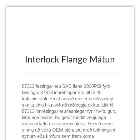
Interlock Flange Mátun
87313 festingar eru SAE flans 3000PSI fyrir
læsingu. 87313 innréttingar eru öll úr 45
kolefnis stáli. En ef annað efni er nauðsynlegt
skaltu ekki hika við að ráðleggja okkur. Litir til
87313 innréttingar eru fáanlegar fyrir hvítt, gult,
litrík eða nikkel. Þú getur fundið venjulega
mátunartæki í versluninni okkar. En við erum
einnig að veita OEM þjónustu með teikningum,
sýnum eða kröfum sem fram koma