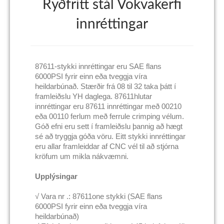
Ryðfrítt stál Vökvakerfi
innréttingar
87611-stykki innréttingar eru SAE flans
6000PSI fyrir einn eða tveggja víra
heildarbúnað. Stærðir frá 08 til 32 taka þátt í
framleiðslu YH daglega. 87611hlutar
innréttingar eru 87611 innréttingar með 00210
eða 00110 ferlum með ferrule crimping vélum.
Góð efni eru sett í framleiðslu þannig að hægt
sé að tryggja góða vöru. Eitt stykki innréttingar
eru allar framleiddar af CNC vél til að stjórna
kröfum um mikla nákvæmni.
Upplýsingar
√ Vara nr .: 87611one stykki (SAE flans
6000PSI fyrir einn eða tveggja víra
heildarbúnað)