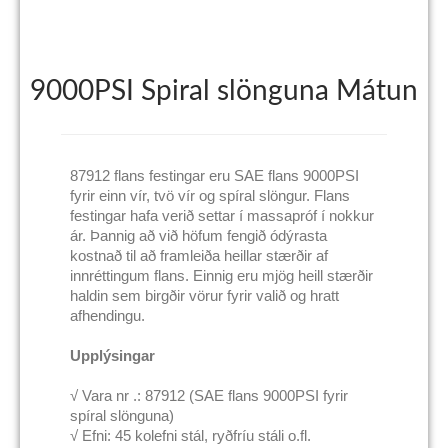
9000PSI Spiral slönguna Mátun
87912 flans festingar eru SAE flans 9000PSI
fyrir einn vír, tvö vír og spíral slöngur. Flans
festingar hafa verið settar í massapróf í nokkur
ár. Þannig að við höfum fengið ódýrasta
kostnað til að framleiða heillar stærðir af
innréttingum flans. Einnig eru mjög heill stærðir
haldin sem birgðir vörur fyrir valið og hratt
afhendingu.
Upplýsingar
√ Vara nr .: 87912 (SAE flans 9000PSI fyrir
spíral slönguna)
√ Efni: 45 kolefni stál, ryðfríu stáli o.fl.