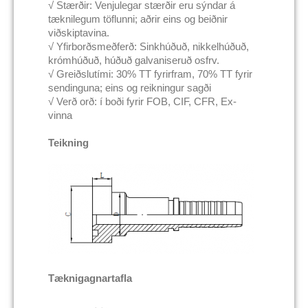
√ Stærðir: Venjulegar stærðir eru sýndar á
tæknilegum töflunni; aðrir eins og beiðnir
viðskiptavina.
√ Yfirborðsmeðferð: Sinkhúðuð, nikkelhúðuð,
krómhúðuð, húðuð galvaniseruð osfrv.
√ Greiðslutími: 30% TT fyrirfram, 70% TT fyrir
sendinguna; eins og reikningur sagði
√ Verð orð: í boði fyrir FOB, CIF, CFR, Ex-
vinna
Teikning
Tæknigagnartafla