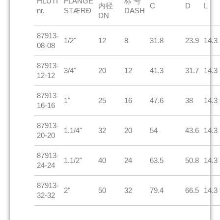
HLUTI
FLANGE
标 号
内径
C
D
L
nr.
STÆRÐ
DASH
DN
87913-
1/2"
12
8
31.8
23.9
14.3
08-08
87913-
3/4"
20
12
41.3
31.7
14.3
12-12
87913-
1"
25
16
47.6
38
14.3
16-16
87913-
1.1/4"
32
20
54
43.6
14.3
20-20
87913-
1.1/2"
40
24
63.5
50.8
14.3
24-24
87913-
2"
50
32
79.4
66.5
14.3
32-32