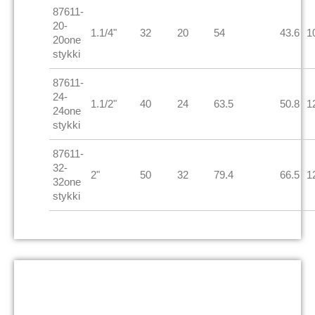
87611-
20-
1.1/4"
32
20
54
43.6
1
20one
stykki
87611-
24-
1.1/2"
40
24
63.5
50.8
1
24one
stykki
87611-
32-
2"
50
32
79.4
66.5
1
32one
stykki