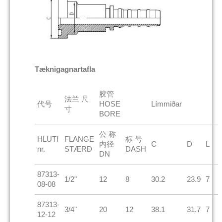
Tæknigagnartafla
胶管
法兰 尺
代号
HOSE
Límmiðar
寸
BORE
公 称
HLUTI
FLANGE
标 号
内径
C
D
L
nr.
STÆRÐ
DASH
DN
87313-
1/2"
12
8
30.2
23.9
7
08-08
87313-
3/4"
20
12
38.1
31.7
7
12-12