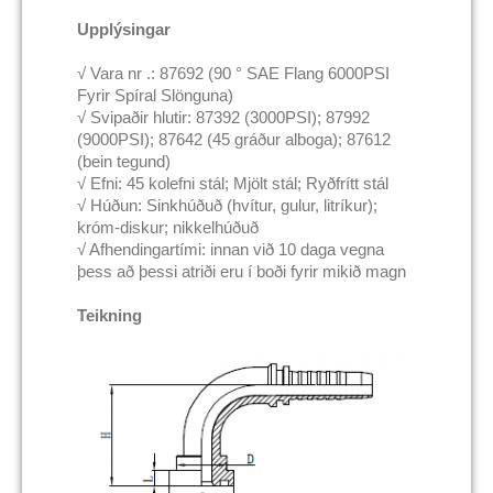
Upplýsingar
√ Vara nr .: 87692 (90 ° SAE Flang 6000PSI
Fyrir Spíral Slönguna)
√ Svipaðir hlutir: 87392 (3000PSI); 87992
(9000PSI); 87642 (45 gráður alboga); 87612
(bein tegund)
√ Efni: 45 kolefni stál; Mjölt stál; Ryðfrítt stál
√ Húðun: Sinkhúðuð (hvítur, gulur, litríkur);
króm-diskur; nikkelhúðuð
√ Afhendingartími: innan við 10 daga vegna
þess að þessi atriði eru í boði fyrir mikið magn
Teikning