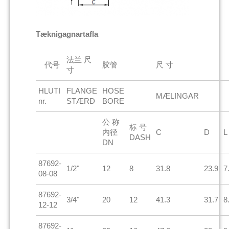
Tæknigagnartafla
法兰 尺
代号
胶管
尺 寸
寸
HLUTI
FLANGE
HOSE
MÆLINGAR
nr.
STÆRÐ
BORE
公 称
标 号
内径
C
D
L
DASH
DN
87692-
1/2"
12
8
31.8
23.9
7
08-08
87692-
3/4"
20
12
41.3
31.7
8
12-12
87692-