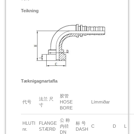
Teikning
Tæknigagnartafla
胶管
法兰 尺
代号
HOSE
Límmiðar
寸
BORE
公 称
HLUTI
FLANGE
标 号
内径
C
D
L
nr.
STÆRÐ
DASH
DN