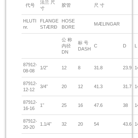
法兰 尺
代号
胶管
尺 寸
寸
HLUTI
FLANGE
HOSE
MÆLINGAR
nr.
STÆRÐ
BORE
公 称
标 号
内径
C
D
L
DASH
DN
87912-
1/2"
12
8
31.8
23.9
1
08-08
87912-
3/4"
20
12
41.3
31.7
1
12-12
87912-
1"
25
16
47.6
38
1
16-16
87912-
1.1/4"
32
20
54
43.6
1
20-20