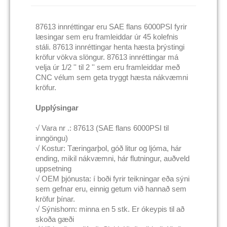
87613 innréttingar eru SAE flans 6000PSI fyrir
læsingar sem eru framleiddar úr 45 kolefnis
stáli. 87613 innréttingar henta hæsta þrýstingi
kröfur vökva slöngur. 87613 innréttingar má
velja úr 1/2 '' til 2 '' sem eru framleiddar með
CNC vélum sem geta tryggt hæsta nákvæmni
kröfur.
Upplýsingar
√ Vara nr .: 87613 (SAE flans 6000PSI til
inngöngu)
√ Kostur: Tæringarþol, góð litur og ljóma, hár
ending, mikil nákvæmni, hár flutningur, auðveld
uppsetning
√ OEM þjónusta: í boði fyrir teikningar eða sýni
sem gefnar eru, einnig getum við hannað sem
kröfur þínar.
√ Sýnishorn: minna en 5 stk. Er ókeypis til að
skoða gæði